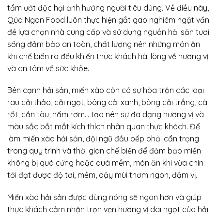
tẩm ướt độc hại ảnh hưởng người tiêu dùng. Về điều này,
Qúa Ngon Food luôn thực hiện gắt gao nghiêm ngặt vấn
đề lựa chọn nhà cung cấp và sử dụng nguồn hải sản tươi
sống đảm bảo an toàn, chất lượng nên những món ăn
khi chế biến ra đều khiến thực khách hài lòng về hương vị
và an tâm về sức khỏe.
Bên cạnh hải sản, miến xào còn có sự hòa trộn các loại
rau cải thảo, cải ngọt, bông cải xanh, bông cải trắng, cà
rốt, cần tàu, nấm rơm… tạo nên sự đa dạng hương vị và
màu sắc bắt mắt kích thích nhãn quan thực khách. Để
làm miến xào hải sản, đội ngũ đầu bếp phải cẩn trọng
trong quy trình và thời gian chế biến để đảm bảo miến
không bị quá cứng hoặc quá mềm, món ăn khi vừa chín
tới đạt được độ tơi, mềm, dậy mùi thơm ngon, đậm vị.
Miến xào hải sản được dùng nóng sẽ ngon hơn và giúp
thực khách cảm nhận trọn vẹn hương vị dai ngọt của hải