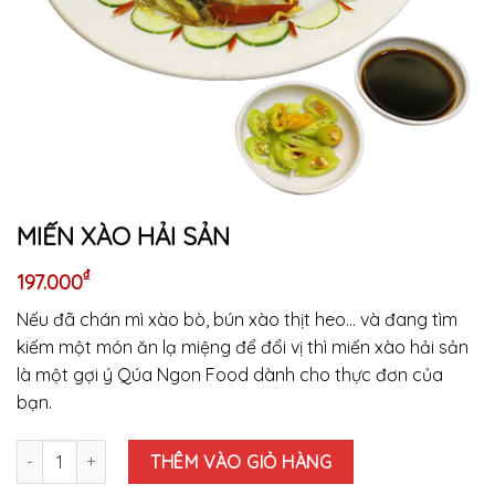
MIẾN XÀO HẢI SẢN
₫
197.000
Nếu đã chán mì xào bò, bún xào thịt heo… và đang tìm
kiếm một món ăn lạ miệng để đổi vị thì miến xào hải sản
là một gợi ý Qúa Ngon Food dành cho thực đơn của
bạn.
MIẾN XÀO HẢI SẢN số lượng
THÊM VÀO GIỎ HÀNG