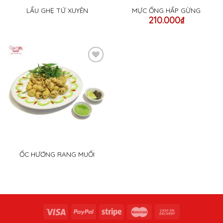
LẨU GHẸ TỨ XUYÊN
MỰC ỐNG HẤP GỪNG
210.000
₫
Add
to
wishlist
ỐC HƯƠNG RANG MUỐI