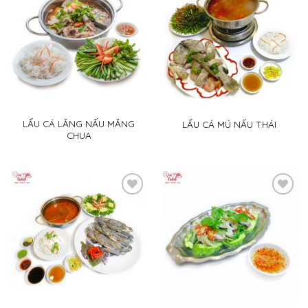
Add
Add
to
to
wishlist
wishlist
LẨU CÁ LĂNG NẤU MĂNG
LẨU CÁ MÚ NẤU THÁI
CHUA
Add
Add
to
to
wishlist
wishlist