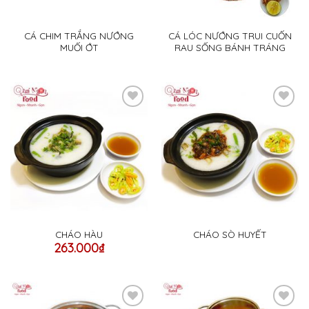
CÁ CHIM TRẮNG NƯỚNG
CÁ LÓC NƯỚNG TRUI CUỐN
MUỐI ỚT
RAU SỐNG BÁNH TRÁNG
Add
Add
to
to
wishlist
wishlist
CHÁO HÀU
CHÁO SÒ HUYẾT
263.000
₫